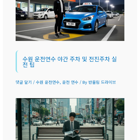
수원 운전연수 야간 주차 및 전진주차 실
전 팁
댓글 달기
/
수원 운전연수
,
운전 연수
/ By
반올림 드라이브