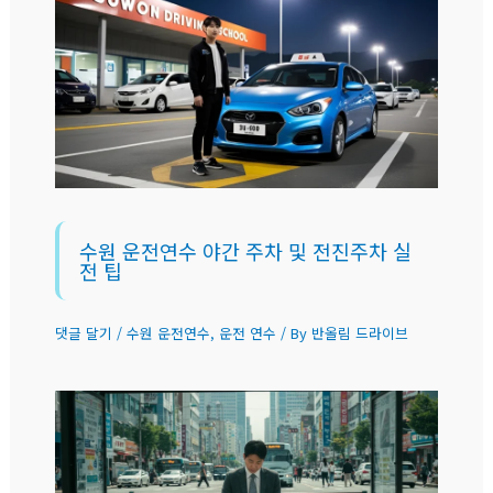
수원 운전연수 야간 주차 및 전진주차 실
전 팁
댓글 달기
/
수원 운전연수
,
운전 연수
/ By
반올림 드라이브