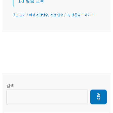
1:1 맞춤 교육
댓글 달기
/
여성 운전연수
,
운전 연수
/ By
반올림 드라이브
검색
검
색