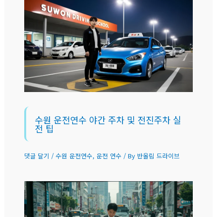
수원 운전연수 야간 주차 및 전진주차 실
전 팁
댓글 달기
/
수원 운전연수
,
운전 연수
/ By
반올림 드라이브