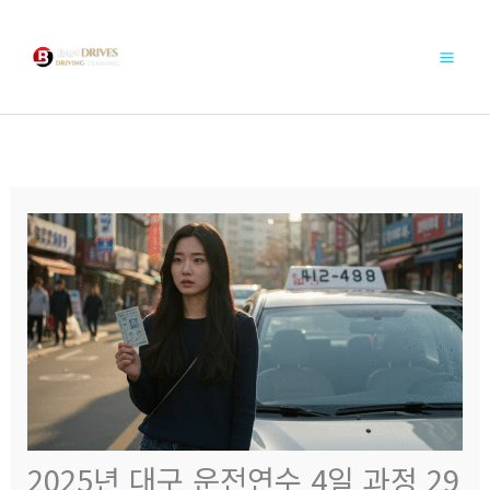
콘
텐
츠
로
건
너
뛰
기
2025년 대구 운전연수 4일 과정 29