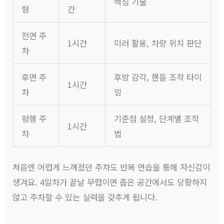
핵심 기술
형
간
전면 주
1시간
미러 활용, 차량 위치 판단
차
후면 주
후방 감각, 핸들 조작 타이
1시간
차
밍
평행 주
기준점 설정, 단계별 조작
1시간
차
법
처음엔 어렵게 느껴졌던 주차도 반복 연습을 통해 자신감이
생겨요. 4일차가 끝날 무렵이면 좁은 공간에서도 당황하지
않고 주차할 수 있는 실력을 갖추게 됩니다.