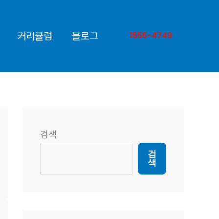
커리큘럼
블로그
1555-4749
검색
검
색