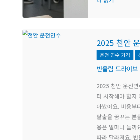
만
약
원
꿀
팁
2025
2025 천안 
천
안
운전 연수 가격
운
반올림 드라이브
전
연
2025 천안 운전
수
터 시작해야 할지 
최
아봤어요. 비용부
신
탈출을 꿈꾸는 분
비
용은 얼마나 들까요
용
따라 달라져요. 