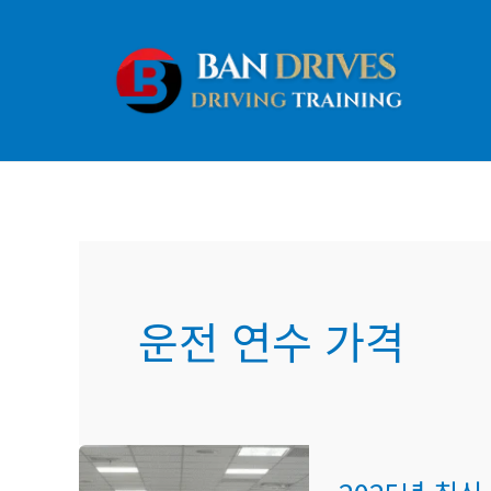
콘
텐
츠
로
건
너
뛰
기
운전 연수 가격
2025