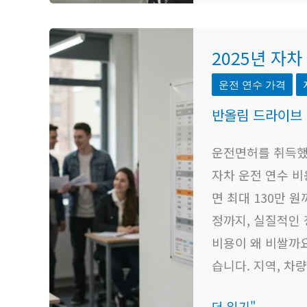
승
용
2025
2025년 자
차
년
32
자
운전 연수 가격
만
차
반올림 드라이브
원
운
SUV
전
운전면허를 취득했
34
연
자차 운전 연수 
만
수
면 최대 130만 
원
비
정까지, 실질적인 
자
용
비용이 왜 비쌀까요
차
과
습니다. 지역, 차량
29
절
더 읽기"