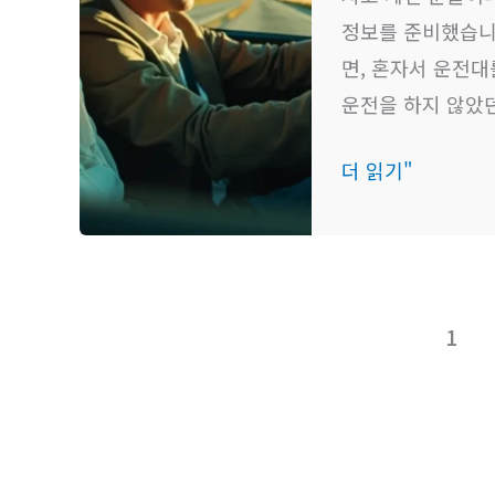
지
정보를 준비했습니
역
면, 혼자서 운전대
별
운전을 하지 않았던
도
더 읽기"
로
연
수
가
격
1
가
이
드