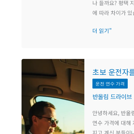
용
나 들까요? 평택 
비
에 따라 차이가 있
교
더 읽기"
및
후
기
초
초보 운전자를
보
운
운전 연수 가격
전
반올림 드라이브
자
를
안녕하세요, 반올
위
연수 가격에 대해
한
지고 계신 분들이