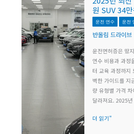
2025년 최신
년
원 SUV 34
최
신
운전 연수
운전 
의
반올림 드라이브
정
운전면허증은 땄지만
부
연수 비용과 과정을
운
터 교육 과정까지 
전
벽한 가이드를 지
연
량 유형별 가격 
수
달라져요. 2025년
비
용
더 읽기"
비
교: