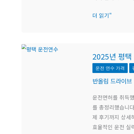
및
더 읽기"
교
육
과
정
2025
2025년 평
년
평
운전 연수 가격
택
반올림 드라이브
운
전
운전면허를 취득했
연
를 총정리했습니다.
수
제 후기까지 상세
비
효율적인 운전 실