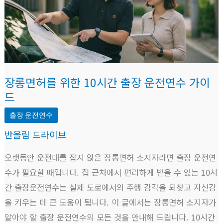
를
위
한
10
시
장롱면허를 위한 10시간 출장 운전연수 가이
간
드
출
출장 운전연수
장
운
반올림 드라이브
전
오랫동안 운전대를 잡지 않은 장롱면허 소지자라면 출장 운전연
연
수가 필요할 때입니다. 집 근처에서 편리하게 받을 수 있는 10시
수
간 출장운전연수는 실제 도로에서의 주행 감각을 되찾고 자신감
가
을 키우는 데 큰 도움이 됩니다. 이 글에서는 장롱면허 소지자가
이
알아야 할 출장 운전연수의 모든 것을 안내해 드립니다. 10시간
드