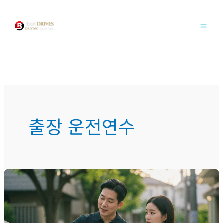
콘
텐
츠
로
건
너
뛰
기
출장 운전연수
장
롱
면
허